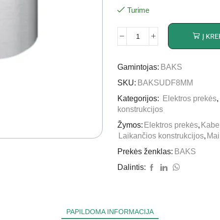
Turime
Į KRE
Gamintojas:
BAKS
SKU:
BAKSUDF8MM
Kategorijos:
Elektros prekės
konstrukcijos
Žymos:
Elektros prekės
,
Kabel
Laikančios konstrukcijos
,
Mai
Prekės ženklas:
BAKS
Dalintis:
PAPILDOMA INFORMACIJA