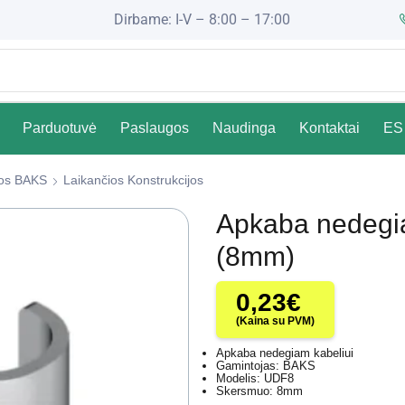
Dirbame: I-V – 8:00 – 17:00
Parduotuvė
Paslaugos
Naudinga
Kontaktai
ES 
čios BAKS
Laikančios Konstrukcijos
Apkaba nedegi
(8mm)
0,23
€
(Kaina su PVM)
Apkaba nedegiam kabeliui
Gamintojas: BAKS
Modelis: UDF8
Skersmuo: 8mm