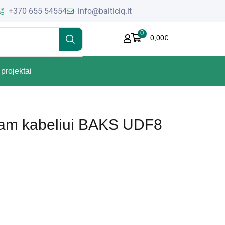
+370 655 54554
info@balticiq.lt
0
0,00
€
projektai
am kabeliui BAKS UDF8