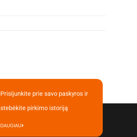
Prisijunkite prie savo paskyros ir
stebėkite pirkimo istoriją
DAUGIAU