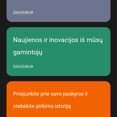
DAUGIAU
Naujienos ir inovacijos iš mūsų
gamintojų
DAUGIAU
Prisijunkite prie savo paskyros ir
stebėkite pirkimo istoriją