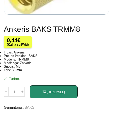
Ankeris BAKS TRMM8
0,44
€
(Kaina su PVM)
Tipas: Ankeris
Prekės ženklas: BAKS
Modelis: TRMM8
Medžiaga: Žalvaris
Sriegis: M8
Ilgis: 30 mm
Turime
Į KREPŠELĮ
Gamintojas:
BAKS