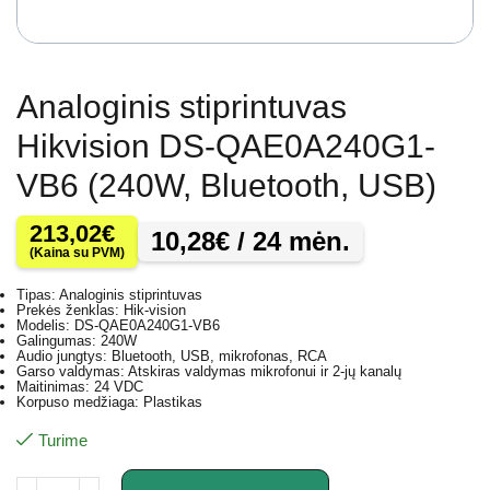
Analoginis stiprintuvas
Hikvision DS-QAE0A240G1-
VB6 (240W, Bluetooth, USB)
213,02
€
10,28
€
/ 24 mėn.
(Kaina su PVM)
Tipas: Analoginis stiprintuvas
Prekės ženklas: Hik-vision
Modelis: DS-QAE0A240G1-VB6
Galingumas: 240W
Audio jungtys: Bluetooth, USB, mikrofonas, RCA
Garso valdymas: Atskiras valdymas mikrofonui ir 2-jų kanalų
Maitinimas: 24 VDC
Korpuso medžiaga: Plastikas
Turime