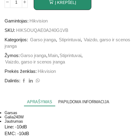
Į KREPŠELĮ
Gamintojas:
Hikvision
SKU:
HIKSOUQAE0A240G1VB
Kategorijos:
Garso įranga
,
Stiprintuvai
,
Vaizdo, garso ir scenos
įranga
Žymos:
Garso įranga
,
Main
,
Stiprintuvai
,
Vaizdo, garso ir scenos įranga
Prekės ženklas:
Hikvision
Dalintis:
APRAŠYMAS
PAPILDOMA INFORMACIJA
Garsas
Galia
240W
Jautrumas
Line: -10dB
EMC: -10dB