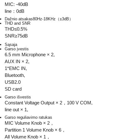
MIC: -40dB
line：0dB
Dažnio atsakas
80Hz-18KHz（±3dB）
THD and SNR
THD≤0.5%
SNR≥75dB
Sąsaja
Garso įvestis
6.5 mm Microphone × 2,
AUX IN × 2,
1*EMC IN,
Bluetooth,
USB2.0
SD card
Garso išvestis
Constant Voltage Output × 2，100 V COM,
line out × 1,
Garso reguliavimo ratukas
MIC Volume Knob × 2，
Partition 1 Volume Knob × 6，
All Volume Knob × 1，