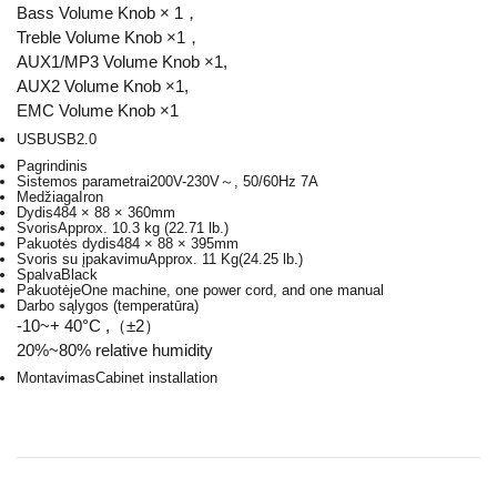
Bass Volume Knob × 1，
Treble Volume Knob ×1，
AUX1/MP3 Volume Knob ×1,
AUX2 Volume Knob ×1,
EMC Volume Knob ×1
USB
USB2.0
Pagrindinis
Sistemos parametrai
200V-230V～, 50/60Hz 7A
Medžiaga
Iron
Dydis
484 × 88 × 360mm
Svoris
Approx. 10.3 kg (22.71 lb.)
Pakuotės dydis
484 × 88 × 395mm
Svoris su įpakavimu
Approx. 11 Kg(24.25 lb.)
Spalva
Black
Pakuotėje
One machine, one power cord, and one manual
Darbo sąlygos (temperatūra)
-10~+ 40°C ,（±2）
20%~80% relative humidity
Montavimas
Cabinet installation