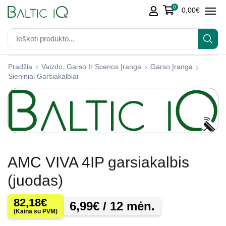
0
0,00
€
Pradžia
Vaizdo, Garso Ir Scenos Įranga
Garso Įranga
Sieniniai Garsiakalbiai
AMC VIVA 4IP garsiakalbis
(juodas)
82,18
€
6,99
€
/ 12 mėn.
(Kaina su PVM)