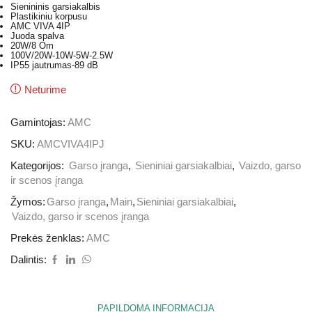
Sienininis garsiakalbis
Plastikiniu korpusu
AMC VIVA 4IP
Juoda spalva
20W/8 Om
100V/20W-10W-5W-2.5W
IP55 jautrumas-89 dB
Neturime
Gamintojas:
AMC
SKU:
AMCVIVA4IPJ
Kategorijos:
Garso įranga
,
Sieniniai garsiakalbiai
,
Vaizdo, garso
ir scenos įranga
Žymos:
Garso įranga
,
Main
,
Sieniniai garsiakalbiai
,
Vaizdo, garso ir scenos įranga
Prekės ženklas:
AMC
Dalintis:
PAPILDOMA INFORMACIJA