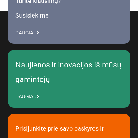
Turite klausimų?
Susisiekime
DAUGIAU
Naujienos ir inovacijos iš mūsų
gamintojų
DAUGIAU
Prisijunkite prie savo paskyros ir