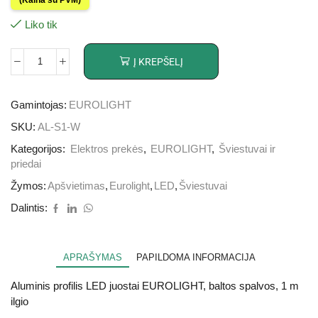
Liko tik
Į KREPŠELĮ
Gamintojas:
EUROLIGHT
SKU:
AL-S1-W
Kategorijos:
Elektros prekės
,
EUROLIGHT
,
Šviestuvai ir
priedai
Žymos:
Apšvietimas
,
Eurolight
,
LED
,
Šviestuvai
Dalintis:
APRAŠYMAS
PAPILDOMA INFORMACIJA
Aluminis profilis LED juostai EUROLIGHT, baltos spalvos, 1 m
ilgio