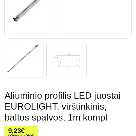
Aliuminio profilis LED juostai
EUROLIGHT, virštinkinis,
baltos spalvos, 1m kompl
9,23
€
(Kaina su PVM)