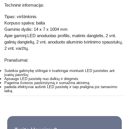
Techninė informacija:
Tipas: virštinkinis
Korpuso spalva: balta
Gaminio dydis: 14 x 7 x 1004 mm
Apie gaminį:LED anoduotas profilis, matinis dangtelis, 2 vnt.
galinių dangtelių, 2 vnt. anoduoto aliuminio tvirtinimo spaustukų,
2 vnt. varžtų.
Pranašumai:
Suteikia galimybę stilingai ir tvarkingai montuoti LED juosteles ant
įvairių paviršių
Apsaugo LED juostelę nuo dulkių ir drėgmės
Pagerina šviesos paskirstymą ir sumažina akinimą
padeda efektyviai aušinti LED juostelę ir taip prailgina jos tarnavimo
laiką