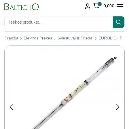
0
0,00
€
Pradžia
Elektros Prekės
Šviestuvai Ir Priedai
EUROLIGHT