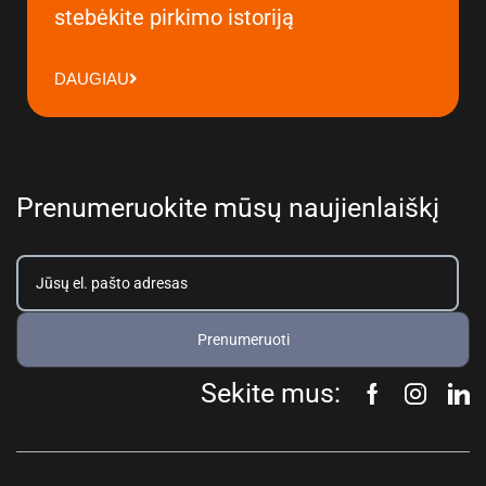
stebėkite pirkimo istoriją
DAUGIAU
Prenumeruokite mūsų naujienlaiškį
Prenumeruoti
Sekite mus: