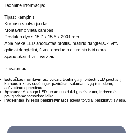
Techninė informacija:
Tipas: kampinis
Korpuso spalva:juodas
Montavimo vieta:kampas
Produkto dydis:15,7 x 15,5 x 2004 mm.
Apie prekę:LED anoduotas profilis, matinis dangtelis, 4 vnt.
galiniai dangteliai, 4 vnt. anoduoto aliuminio tvirtinimo
spaustukai, 4 vnt. varžtai.
Privalumai:
Estetiškas montavimas:
Leidžia tvarkingai įmontuoti LED juostas į
kampus ir kitus sudėtingus paviršius, sukuriant lygų ir modernų
apšvietimo sprendimą.
Apsauga:
Apsaugo LED juostą nuo dulkių, nešvarumų ir drėgmės,
prailgindama tarnavimo laiką.
Pagerintas šviesos paskirstymas:
Padeda tolygiai paskirstyti šviesą.