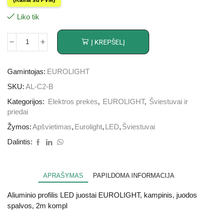
Liko tik
Į KREPŠELĮ
Gamintojas:
EUROLIGHT
SKU:
AL-C2-B
Kategorijos:
Elektros prekės
,
EUROLIGHT
,
Šviestuvai ir
priedai
Žymos:
Apšvietimas
,
Eurolight
,
LED
,
Šviestuvai
Dalintis:
APRAŠYMAS
PAPILDOMA INFORMACIJA
Aliuminio profilis LED juostai EUROLIGHT, kampinis, juodos
spalvos, 2m kompl