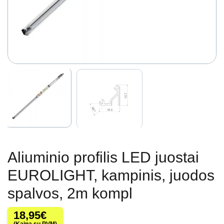
Aliuminio profilis LED juostai
EUROLIGHT, kampinis, juodos
spalvos, 2m kompl
18,95
€
(Kaina su PVM)