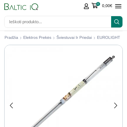
0
0,00
€
Pradžia
Elektros Prekės
Šviestuvai Ir Priedai
EUROLIGHT