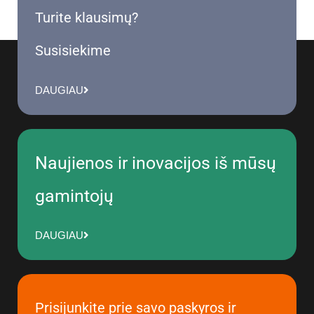
Turite klausimų?
Susisiekime
DAUGIAU
Naujienos ir inovacijos iš mūsų
gamintojų
DAUGIAU
Prisijunkite prie savo paskyros ir