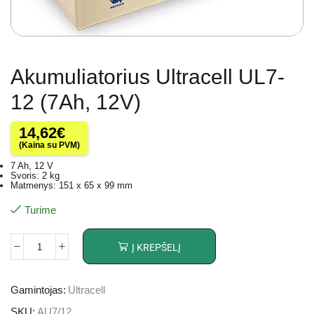
Akumuliatorius Ultracell UL7-
12 (7Ah, 12V)
14,62
€
(Kaina su PVM)
7 Ah, 12 V
Svoris: 2 kg
Matmenys: 151 x 65 x 99 mm
Turime
Į KREPŠELĮ
Gamintojas:
Ultracell
SKU:
AU7/12