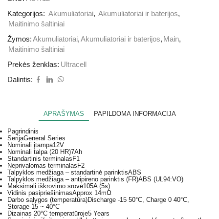
Kategorijos:
Akumuliatoriai
,
Akumuliatoriai ir baterijos
,
Maitinimo šaltiniai
Žymos:
Akumuliatoriai
,
Akumuliatoriai ir baterijos
,
Main
,
Maitinimo šaltiniai
Prekės ženklas:
Ultracell
Dalintis:
APRAŠYMAS
PAPILDOMA INFORMACIJA
Pagrindinis
Serija
General Series
Nominali įtampa
12V
Nominali talpa (20 HR)
7Ah
Standartinis terminalas
F1
Neprivalomas terminalas
F2
Talpyklos medžiaga – standartinė parinktis
ABS
Talpyklos medžiaga – antipireno parinktis (FR)
ABS (UL94:VO)
Maksimali iškrovimo srovė
105A (5s)
Vidinis pasipriešinimas
Approx 14mΩ
Darbo sąlygos (temperatūra)
Discharge -15 50°C, Charge 0 40°C,
Storage-15 ~ 40°C
Dizainas 20°C temperatūroje
5 Years