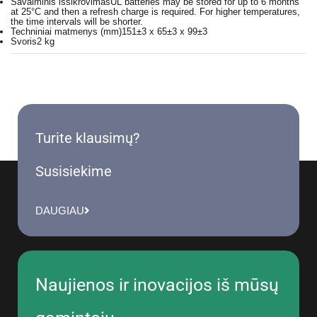
Savaiminis išsikrovimas
UL batteries may be stored for up to 6 months
at 25°C and then a refresh charge is required. For higher temperatures,
the time intervals will be shorter.
Techniniai matmenys (mm)
151±3 x 65±3 x 99±3
Svoris
2 kg
Turite klausimų?
Susisiekime
DAUGIAU
Naujienos ir inovacijos iš mūsų