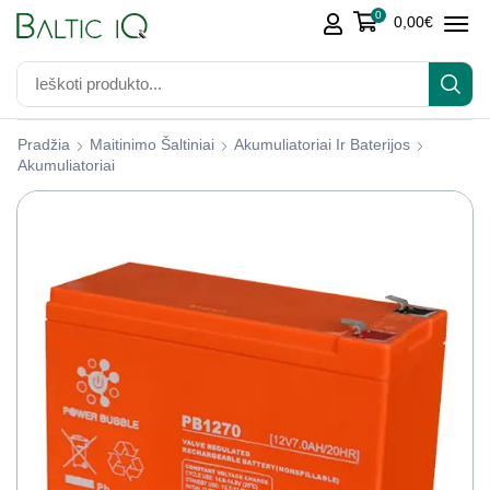
0
0,00
€
Pradžia
Maitinimo Šaltiniai
Akumuliatoriai Ir Baterijos
Akumuliatoriai