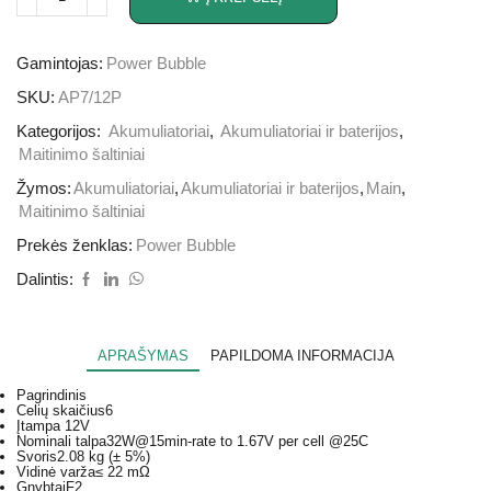
Gamintojas:
Power Bubble
SKU:
AP7/12P
Kategorijos:
Akumuliatoriai
,
Akumuliatoriai ir baterijos
,
Maitinimo šaltiniai
Žymos:
Akumuliatoriai
,
Akumuliatoriai ir baterijos
,
Main
,
Maitinimo šaltiniai
Prekės ženklas:
Power Bubble
Dalintis:
APRAŠYMAS
PAPILDOMA INFORMACIJA
Pagrindinis
Celių skaičius
6
Įtampa
12V
Nominali talpa
32W@15min-rate to 1.67V per cell @25C
Svoris
2.08 kg (± 5%)
Vidinė varža
≤ 22 mΩ
Gnybtai
F2