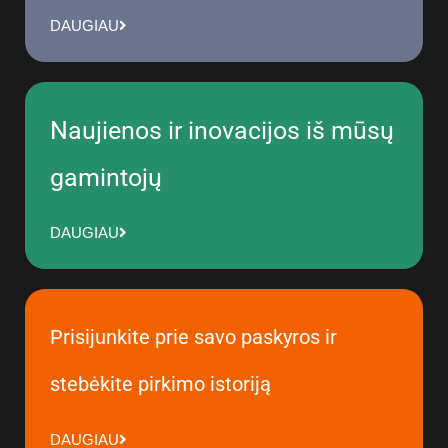
DAUGIAU
Naujienos ir inovacijos iš mūsų
gamintojų
DAUGIAU
Prisijunkite prie savo paskyros ir
stebėkite pirkimo istoriją
DAUGIAU