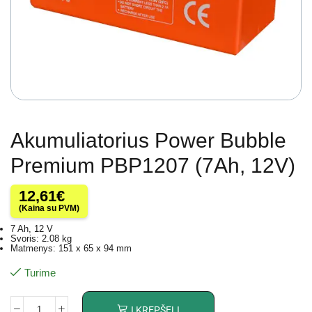
Akumuliatorius Power Bubble
Premium PBP1207 (7Ah, 12V)
12,61
€
(Kaina su PVM)
7 Ah, 12 V
Svoris: 2.08 kg
Matmenys: 151 x 65 x 94 mm
Turime
Į KREPŠELĮ