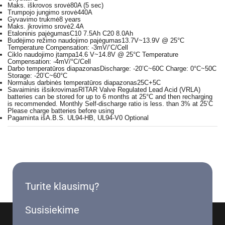
Maks. iškrovos srovė
80A (5 sec)
Trumpojo jungimo srovė
440A
Gyvavimo trukmė
8 years
Maks. įkrovimo srovė
2.4A
Etaloninis pajėgumas
C10 7.5Ah C20 8.0Ah
Budėjimo režimo naudojimo pajėgumas
13.7V~13.9V @ 25°C
Temperature Compensation: -3mV/’C/Cell
Ciklo naudojimo įtampa
14.6 V~14.8V @ 25°C Temperature
Compensation: -4mV/°C/Cell
Darbo temperatūros diapazonas
Discharge: -20’C~60C Charge: 0°C~50C
Storage: -20’C~60°C
Normalus darbinės temperatūros diapazonas
25C+5C
Savaiminis išsikrovimas
RITAR Valve Regulated Lead Acid (VRLA)
batteries can be stored for up to 6 months at 25°C and then recharging
is recommended. Monthly Self-discharge ratio is less. than 3% at 25’C
Please charge batteries before using
Pagaminta iš
A.B.S. UL94-HB, UL94-V0 Optional
Turite klausimų?
Susisiekime