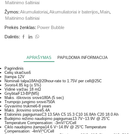
Maitinimo šaltiniai
Žymos:
Akumuliatoriai
,
Akumuliatoriai ir baterijos
,
Main
,
Maitinimo šaltiniai
Prekės ženklas:
Power Bubble
Dalintis:
APRAŠYMAS
PAPILDOMA INFORMACIJA
Pagrindinis
Celių skaičius
6
Įtampa
12V
Nominali talpa
18Ah@20hour-rate to 1.75V per cell@25C
Svoris
4.85 kg (± 5%)
Vidinė varža
≤ 18 mΩ
Gnybtai
F13-BP(M5)
Maks. iškrovos srovė
180A (5 sec)
Trumpojo jungimo srovė
750A
Gyvavimo trukmė
6-8 years
Maks. įkrovimo srovė
5.4A
Etaloninis pajėgumas
C3 13.5Ah C5 15.3 C10 16.8Ah C20 18.0 Ah
Budėjimo režimo naudojimo pajėgumas
13.7V~13.9V @ 25°C
Temperature Compensation: -3mV/’C/Cell
Ciklo naudojimo įtampa
14.6 V~14.8V @ 25°C Temperature
Compensation: -4mV/°C/Cell