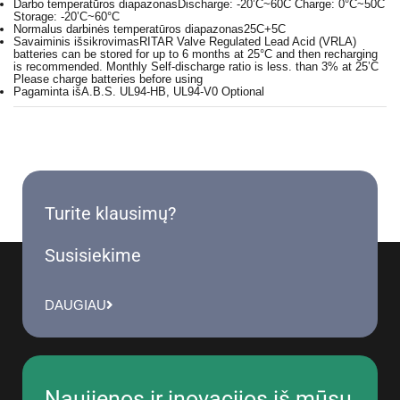
Darbo temperatūros diapazonas
Discharge: -20’C~60C Charge: 0°C~50C
Storage: -20’C~60°C
Normalus darbinės temperatūros diapazonas
25C+5C
Savaiminis išsikrovimas
RITAR Valve Regulated Lead Acid (VRLA)
batteries can be stored for up to 6 months at 25°C and then recharging
is recommended. Monthly Self-discharge ratio is less. than 3% at 25’C
Please charge batteries before using
Pagaminta iš
A.B.S. UL94-HB, UL94-V0 Optional
Turite klausimų?
Susisiekime
DAUGIAU
Naujienos ir inovacijos iš mūsų