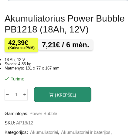
Akumuliatorius Power Bubble
PB1218 (18Ah, 12V)
42,39
€
7,21
€
/ 6 mėn.
(Kaina su PVM)
18 Ah, 12 V
Svoris: 4.85 kg
Matmenys: 181 x 77 x 167 mm
Turime
Į KREPŠELĮ
Gamintojas:
Power Bubble
SKU:
AP18/12
Kategorijos:
Akumuliatoriai
,
Akumuliatoriai ir baterijos
,