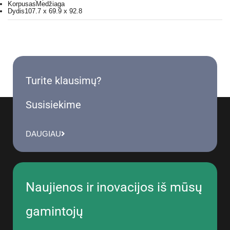
Korpusas
Medžiaga
Dydis
107.7 x 69.9 x 92.8
Turite klausimų?
Susisiekime
DAUGIAU
Naujienos ir inovacijos iš mūsų
gamintojų