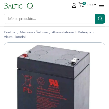
0
0,00
€
Pradžia
Maitinimo Šaltiniai
Akumuliatoriai Ir Baterijos
Akumuliatoriai