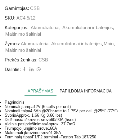
Gamintojas:
CSB
SKU:
AC4.5/12
Kategorijos:
Akumuliatoriai
,
Akumuliatoriai ir baterijos
,
Maitinimo šaltiniai
Žymos:
Akumuliatoriai
,
Akumuliatoriai ir baterijos
,
Main
,
Maitinimo šaltiniai
Prekės ženklas:
CSB
Dalintis:
APRAŠYMAS
PAPILDOMA INFORMACIJA
Pagrindinis
Nominali įtampa
12V (6 cells per unit)
Nominali talpa
4.5Ah @20hr-rate to 1.75V per cell @25℃ (77℉)
Svoris
Approx. 1.66 Kg 3.66 lbs)
Didžiausia iškrovos srovė
60/90A (5sec)
Vidinis pasipriešinimas
Approx. 37.7mΩ
Trumpojo jungimo srovė
160A
Maksimali įkrovimo srovė
1.35A
Terminalų tipas
F1/F2 terminal -Faston Tab 187/250