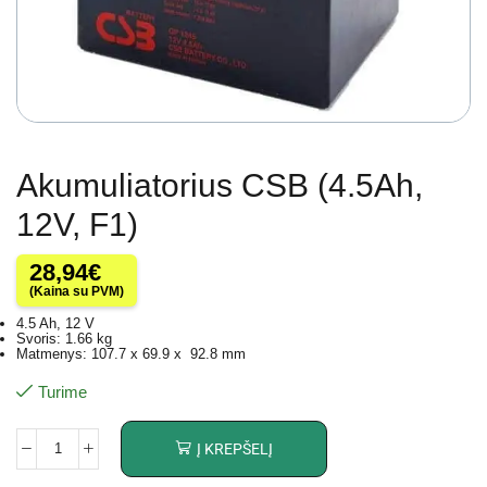
Akumuliatorius CSB (4.5Ah,
12V, F1)
28,94
€
(Kaina su PVM)
4.5 Ah, 12 V
Svoris: 1.66 kg
Matmenys: 107.7 x 69.9 x 92.8 mm
Turime
Į KREPŠELĮ