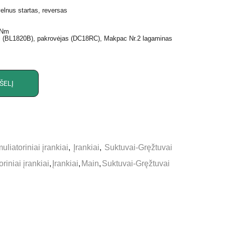
velnus startas, reversas
 Nm
ai (BL1820B), pakrovėjas (DC18RC), Makpac Nr.2 lagaminas
ŠELĮ
uliatoriniai įrankiai
,
Įrankiai
,
Suktuvai-Gręžtuvai
oriniai įrankiai
,
Įrankiai
,
Main
,
Suktuvai-Gręžtuvai