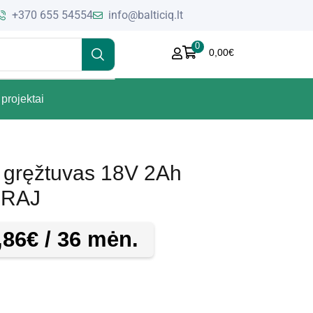
+370 655 54554
info@balticiq.lt
0
0,00
€
projektai
s gręžtuvas 18V 2Ah
7RAJ
,86
€
/ 36 mėn.