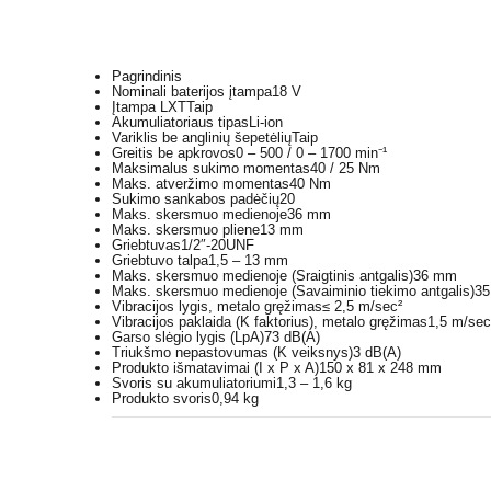
Pagrindinis
Nominali baterijos įtampa
18 V
Įtampa LXT
Taip
Akumuliatoriaus tipas
Li-ion
Variklis be anglinių šepetėlių
Taip
Greitis be apkrovos
0 – 500 / 0 – 1700 min⁻¹
Maksimalus sukimo momentas
40 / 25 Nm
Maks. atveržimo momentas
40 Nm
Sukimo sankabos padėčių
20
Maks. skersmuo medienoje
36 mm
Maks. skersmuo pliene
13 mm
Griebtuvas
1/2″-20UNF
Griebtuvo talpa
1,5 – 13 mm
Maks. skersmuo medienoje (Sraigtinis antgalis)
36 mm
Maks. skersmuo medienoje (Savaiminio tiekimo antgalis)
3
Vibracijos lygis, metalo gręžimas
≤ 2,5 m/sec²
Vibracijos paklaida (K faktorius), metalo gręžimas
1,5 m/sec
Garso slėgio lygis (LpA)
73 dB(A)
Triukšmo nepastovumas (K veiksnys)
3 dB(A)
Produkto išmatavimai (I x P x A)
150 x 81 x 248 mm
Svoris su akumuliatoriumi
1,3 – 1,6 kg
Produkto svoris
0,94 kg