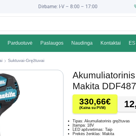
Dirbame: I-V – 8:00 – 17:00
Parduotuvė
Paslaugos
Naudinga
Kontaktai
ES 
ai
Suktuvai-Gręžtuvai
Akumuliatorini
Makita DDF48
330,66
€
12
(Kaina su PVM)
Tipas: Akumuliatorinis gręžtuvas
Įtampa: 18V
LED apšvietimas: Taip
Prekės ženklas: Makita