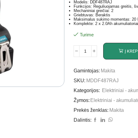
Modelis: DDF487RAJ
Funkcijos: Reguliuojamas greitis, š
Mechaniniai greičiai: 2
Griebtuvas: Beraktis
Maksimalus sukimo momentas: 20
Komplekte: 2 x 2.0Ah akumuliatori
Turime
Į KREP
Gamintojas:
Makita
SKU:
MDDF487RAJ
Kategorijos:
Elektriniai - akum
Žymos:
Elektriniai - akumuliat
Prekės ženklas:
Makita
Dalintis: