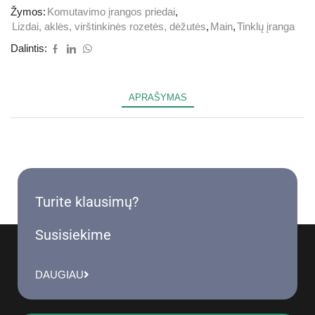
Žymos:
Komutavimo įrangos priedai
,
Lizdai, aklės, virštinkinės rozetės, dėžutės
,
Main
,
Tinklų įranga
Dalintis:
APRAŠYMAS
Turite klausimų?
Susisiekime
DAUGIAU