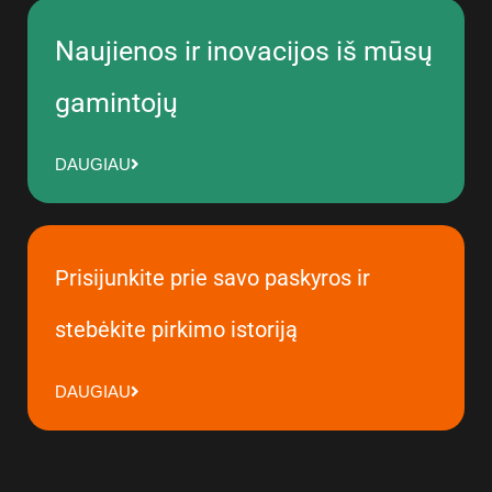
Naujienos ir inovacijos iš mūsų
gamintojų
DAUGIAU
Prisijunkite prie savo paskyros ir
stebėkite pirkimo istoriją
DAUGIAU