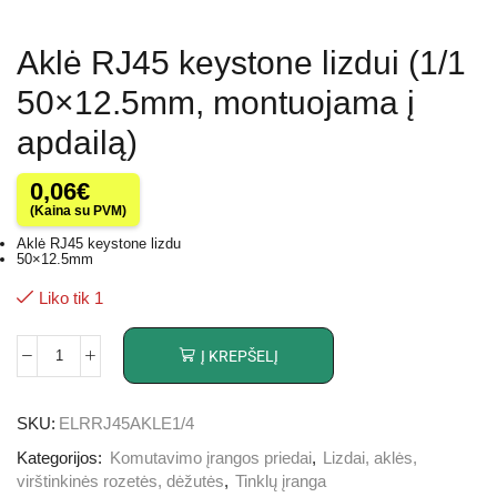
Aklė RJ45 keystone lizdui (1/1
50×12.5mm, montuojama į
apdailą)
0,06
€
(Kaina su PVM)
Aklė RJ45 keystone lizdu
50×12.5mm
Liko tik 1
Į KREPŠELĮ
SKU:
ELRRJ45AKLE1/4
Kategorijos:
Komutavimo įrangos priedai
,
Lizdai, aklės,
virštinkinės rozetės, dėžutės
,
Tinklų įranga