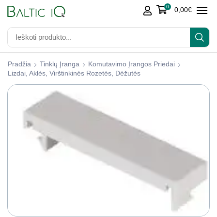
0
0,00
€
Pradžia
Tinklų Įranga
Komutavimo Įrangos Priedai
Lizdai, Aklės, Virštinkinės Rozetės, Dėžutės