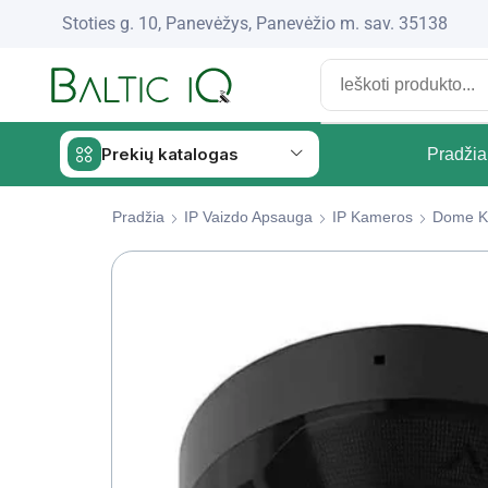
Stoties g. 10, Panevėžys, Panevėžio m. sav. 35138
Prekių katalogas
Pradžia
Pradžia
IP Vaizdo Apsauga
IP Kameros
Dome K