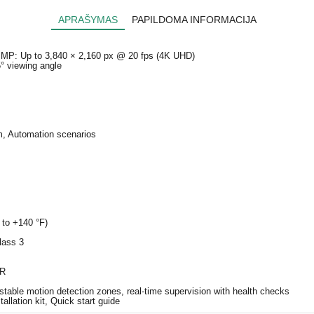
APRAŠYMAS
PAPILDOMA INFORMACIJA
 MP: Up to 3,840 × 2,160 px @ 20 fps (4K UHD)
° viewing angle
rm, Automation scenarios
 to +140 °F)
lass 3
VR
stable motion detection zones, real-time supervision with health checks
allation kit, Quick start guide