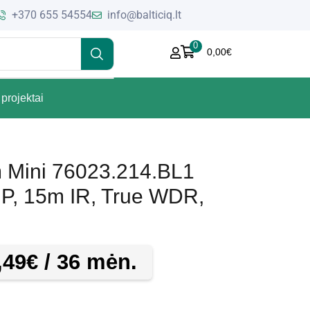
+370 655 54554
info@balticiq.lt
0
0,00
€
projektai
Mini 76023.214.BL1
MP, 15m IR, True WDR,
,49
€
/ 36 mėn.