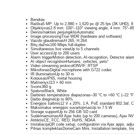
Bendras
Raiška
5 MP: Up to 2,880 × 1,620 px @ 25 fps (3K UHD), 8
Objektyvas
2.8 mm: 100°–110° viewing angle, 4 mm: 75°–85
Dienos/nakties perjungiklis
Automatic
Image processing
True WDR (hardware and software)
Vaizdo glaudinimas
H.265, H.264
Bitų dažnis
100 Mbps full-duplex
Simultaneous live view
Up to 5 channels
User access
Up to 200 users
Alarm trigger
Motion detection, AI-recognition, Detector ala
AI object recognition
Humans, vehicles, pets¹
Video streaming protocol
ONVIF, RTSP
Mikrofonas
Digital microphone with G722 codec
IR illumination
Up to 30 m
Korpusas
IP65, metal housing
Matmenys
113 × 60 mm
Svoris
360 g
Spalvos
Black, White
Darbinės temperatūros diapazonas
–30 °C to +60 °C (–22 °F
Darbo drėgmė
Up to 90%
Energijos šaltinis
12 V ± 20%, 1 A, PoE standard 802.3af, C
Maksimalus energijos suvartojimas
Up to 7.5 W
Storage support
Up to 256 GB SD card
Suderinamumas
All Ajax hubs (up to 200 cameras), Ajax N
Atitiktis
CE, FCC, RED, RoHS, NDAA
Instaliacija
QR code setup, configuration via Ajax apps, adju
Pilnas komplektas
DomeCam Mini, Installation template, Inst