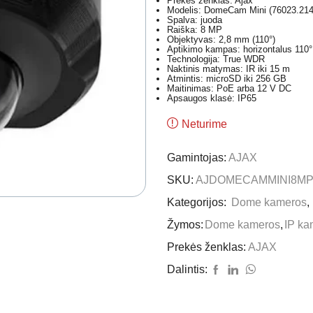
Prekės ženklas: Ajax
Modelis: DomeCam Mini (76023.214
Spalva: juoda
Raiška: 8 MP
Objektyvas: 2,8 mm (110°)
Aptikimo kampas: horizontalus 110°
Technologija: True WDR
Naktinis matymas: IR iki 15 m
Atmintis: microSD iki 256 GB
Maitinimas: PoE arba 12 V DC
Apsaugos klasė: IP65
Neturime
Gamintojas:
AJAX
SKU:
AJDOMECAMMINI8MP
Kategorijos:
Dome kameros
,
Žymos:
Dome kameros
,
IP ka
Prekės ženklas:
AJAX
Dalintis: