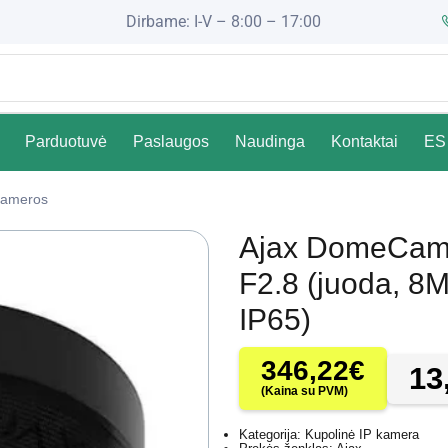
Dirbame: I-V – 8:00 – 17:00
Parduotuvė
Paslaugos
Naudinga
Kontaktai
ES 
ameros
Ajax DomeCam 
F2.8 (juoda, 8
IP65)
346,22
€
13
(Kaina su PVM)
Kategorija: Kupolinė IP kamera