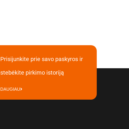
Prisijunkite prie savo paskyros ir
stebėkite pirkimo istoriją
DAUGIAU