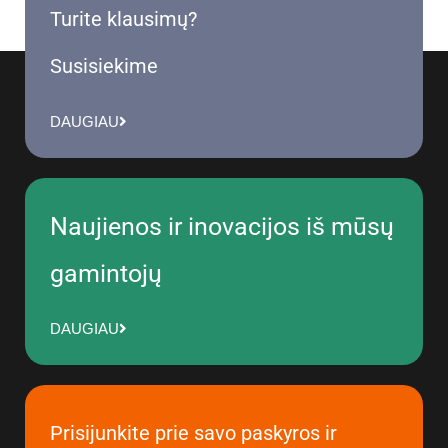
Turite klausimų?
Susisiekime
DAUGIAU
Naujienos ir inovacijos iš mūsų
gamintojų
DAUGIAU
Prisijunkite prie savo paskyros ir