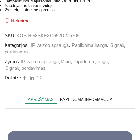
Temperatūros diapazonas: nuo -30 °C iki +70 °C
Naudojamas lauke ir viduje
25 metų sisteminė garantija
Neturime
SKU:
KOSING8SKEXC652D205306
Kategorijos:
IP vaizdo apsauga
,
Papildoma įranga
,
Signalų
perdavimas
Žymos:
IP vaizdo apsauga
,
Main
,
Papildoma įranga
,
Signalų perdavimas
Dalintis:
APRAŠYMAS
PAPILDOMA INFORMACIJA