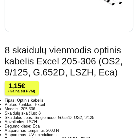
8 skaidulų vienmodis optinis
kabelis Excel 205-306 (OS2,
9/125, G.652D, LSZH, Eca)
1,15
€
(Kaina su PVM)
Tipas: Optinis kabelis
Prekės ženklas: Excel
Modelis: 205-306
Skaidulų skaičius: 8
Skaidulos tipas: Singlemode, G.652D, OS2, 9/125
Apvalkalas: LSZH
Degumo klasė: Eca
Atsparumas tempimui: 2000 N
Atsparumas: UV spinduliams