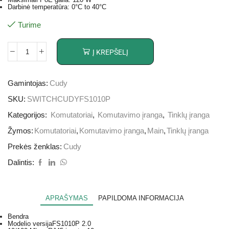
Darbinė temperatūra: 0°C to 40°C
Turime
Į KREPŠELĮ
Gamintojas:
Cudy
SKU:
SWITCHCUDYFS1010P
Kategorijos:
Komutatoriai
,
Komutavimo įranga
,
Tinklų įranga
Žymos:
Komutatoriai
,
Komutavimo įranga
,
Main
,
Tinklų įranga
Prekės ženklas:
Cudy
Dalintis:
APRAŠYMAS
PAPILDOMA INFORMACIJA
Bendra
Modelio versija
FS1010P 2.0