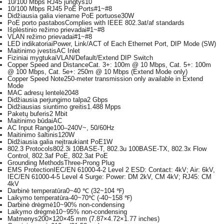
10/100 Mbps RJ45 jungtys
10
10/100 Mbps RJ45 PoE Ports
#1~#8
Didžiausia galia viename PoE portuose
30W
PoE porto pastabos
Complies with IEEE 802.3at/af standards
Išplėstinio režimo prievadai
#1~#8
VLAN režimo prievadai
#1~#8
LED indikatoriai
Power, Link/ACT of Each Ethernet Port, DIP Mode (SW)
Maitinimo įvestis
AC Inlet
Fiziniai mygtukai
VLAN/Default/Extend DIP Switch
Copper Speed and Distance
Cat. 3+: 100m @ 10 Mbps, Cat. 5+: 100m
@ 100 Mbps, Cat. 5e+: 250m @ 10 Mbps (Extend Mode only)
Copper Speed Note
250-meter transmission only available in Extend
Mode
MAC adresų lentelė
2048
Didžiausia perjungimo talpa
2 Gbps
Didžiausias siuntimo greitis
1.488 Mpps
Paketų buferis
2 Mbit
Maitinimo būdai
AC
AC Input Range
100–240V~, 50/60Hz
Maitinimo šaltinis
120W
Didžiausia galia neįtraukiant PoE
1W
802.3 Protocols
802.3i 10BASE-T, 802.3u 100BASE-TX, 802.3x Flow
Control, 802.3af PoE, 802.3at PoE
Grounding Methods
Three-Prong Plug
EMS Protection
IEC/EN 61000-4-2 Level 2 ESD: Contact: 4kV; Air: 6kV,
IEC/EN 61000-4-5 Level 4 Surge: Power: DM 2kV, CM 4kV; RJ45: CM
4kV
Darbinė temperatūra
0~40 ℃ (32~104 ℉)
Laikymo temperatūra
-40~70℃ (-40~158 ℉)
Darbinė drėgmė
10~90% non-condensing
Laikymo drėgmė
10~95% non-condensing
Matmenys
200×120×45 mm (7.87×4.72×1.77 inches)