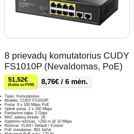
8 prievadų komutatorius CUDY
FS1010P (Nevaldomas, PoE)
51,52
€
8,76
€
/ 6 mėn.
(Kaina su PVM)
Tipas: Komutatorius
Modelis: CUDY FS1010P
Portai: 8 x 100 Mbps PoE
Uplink portai: 2 x 100 Mbps
Perdavimo talpa: 2 Gbps
MAC adresų lentelė: 2K
Išplėtimo režimas: >250 m @ 10 Mbps
Režimai: VLAN / Default / Extend
PoE standartas: 802.3af/at
Maksimali PoE galia: 120 W