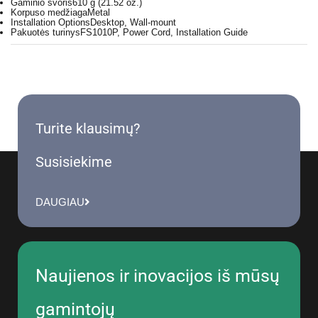
Gaminio svoris
610 g (21.52 oz.)
Korpuso medžiaga
Metal
Installation Options
Desktop, Wall-mount
Pakuotės turinys
FS1010P, Power Cord, Installation Guide
Turite klausimų?
Susisiekime
DAUGIAU
Naujienos ir inovacijos iš mūsų
gamintojų