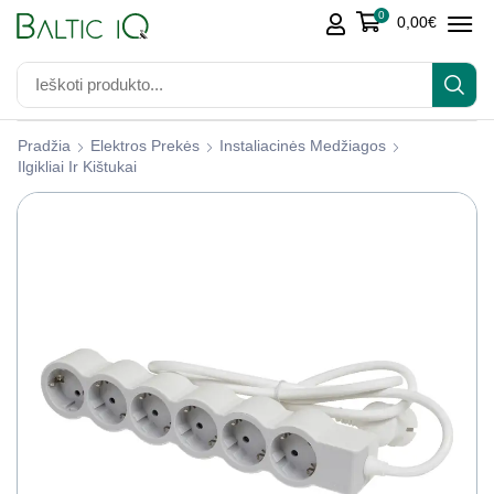
0
0,00
€
Pradžia
Elektros Prekės
Instaliacinės Medžiagos
Ilgikliai Ir Kištukai