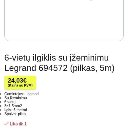
6-vietų ilgiklis su įžeminimu
Legrand 694572 (pilkas, 5m)
24,03
€
(Kaina su PVM)
Gamintojas: Legrand
Su įžeminimu
6 vietų
3×1.5mm2
Ilgis: 5 metrai
Spalva: pilka
Liko tik 1