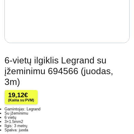
6-vietų ilgiklis Legrand su
įžeminimu 694566 (juodas,
3m)
19,12
€
(Kaina su PVM)
Gamintojas: Legrand
Su įžeminimu
6 vietų
3×1.5mm2
Ilgis: 3 metrų
Spalva: juoda