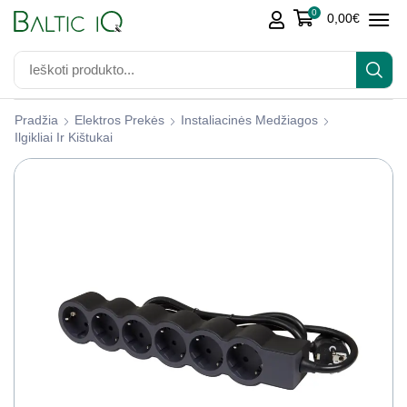
0
0,00
€
Pradžia
Elektros Prekės
Instaliacinės Medžiagos
Ilgikliai Ir Kištukai