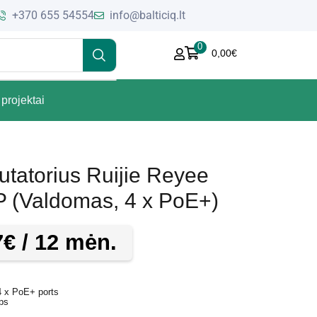
+370 655 54554
info@balticiq.lt
0
0,00
€
projektai
utatorius Ruijie Reyee
(Valdomas, 4 x PoE+)
7
€
/ 12 mėn.
4 x PoE+ ports
ps