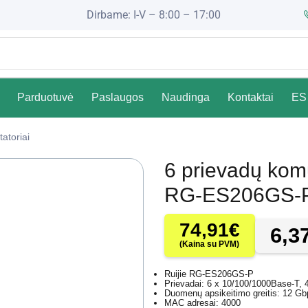
Dirbame: I-V – 8:00 – 17:00
Parduotuvė
Paslaugos
Naudinga
Kontaktai
ES 
atoriai
6 prievadų kom
RG-ES206GS-P 
74,91
€
6,3
(Kaina su PVM)
Ruijie RG-ES206GS-P
Prievadai: 6 x 10/100/1000Base-T, 
Duomenų apsikeitimo greitis: 12 Gb
MAC adresai: 4000