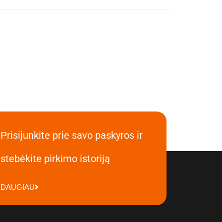
Prisijunkite prie savo paskyros ir
stebėkite pirkimo istoriją
DAUGIAU