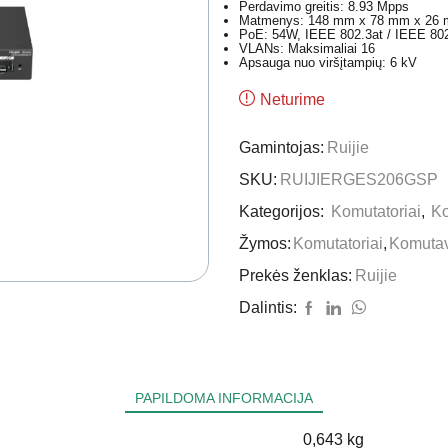
Perdavimo greitis: 8.93 Mpps
Matmenys: 148 mm x 78 mm x 26
PoE: 54W, IEEE 802.3at / IEEE 802
VLANs: Maksimaliai 16
Apsauga nuo viršįtampių: 6 kV
Neturime
Gamintojas:
Ruijie
SKU:
RUIJIERGES206GSP
Kategorijos:
Komutatoriai
,
Ko
Žymos:
Komutatoriai
,
Komutav
Prekės ženklas:
Ruijie
Dalintis:
PAPILDOMA INFORMACIJA
0,643 kg