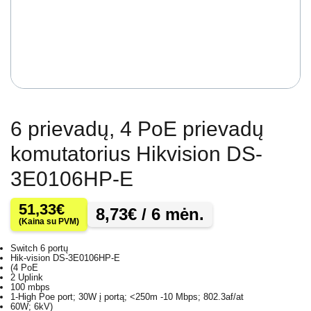
6 prievadų, 4 PoE prievadų
komutatorius Hikvision DS-
3E0106HP-E
51,33
€
8,73
€
/ 6 mėn.
(Kaina su PVM)
Switch 6 portų
Hik-vision DS-3E0106HP-E
(4 PoE
2 Uplink
100 mbps
1-High Poe port; 30W į portą; <250m -10 Mbps; 802.3af/at
60W; 6kV)