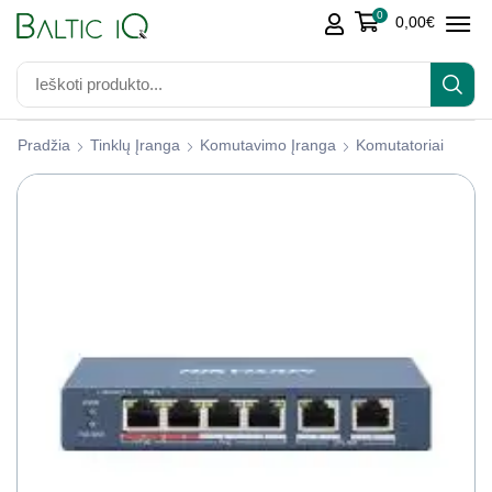
0
0,00
€
Pradžia
Tinklų Įranga
Komutavimo Įranga
Komutatoriai