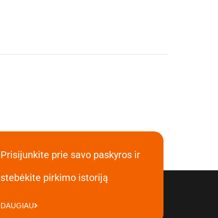
Prisijunkite prie savo paskyros ir
stebėkite pirkimo istoriją
DAUGIAU