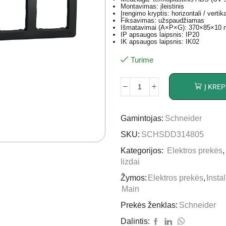
Montavimas: įleistinis
Įrengimo kryptis: horizontali / vertika
Fiksavimas: užspaudžiamas
Išmatavimai (A×P×G): 370×85×10
IP apsaugos laipsnis: IP20
IK apsaugos laipsnis: IK02
Turime
Į KREP
Gamintojas:
Schneider
SKU:
SCHSDD314805
Kategorijos:
Elektros prekės
lizdai
Žymos:
Elektros prekės
,
Insta
Main
Prekės ženklas:
Schneider
Dalintis: