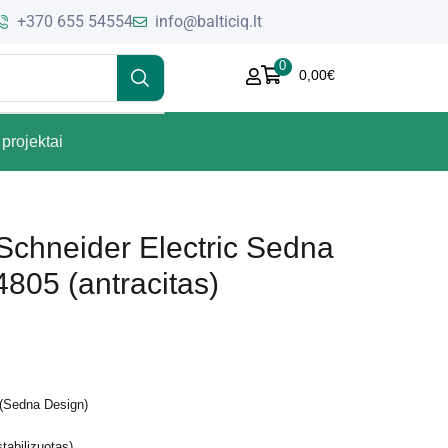
+370 655 54554
info@balticiq.lt
0
0,00
€
projektai
 Schneider Electric Sedna
05 (antracitas)
 (Sedna Design)
tabilizuotas)