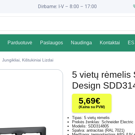
Dirbame: I-V – 8:00 – 17:00
Parduotuvė
Paslaugos
Naudinga
Kontaktai
ES 
Jungikliai, Kištukiniai Lizdai
5 vietų rėmelis
Design SDD3148
5,69
€
(Kaina su PVM)
Tipas: 5 vietų rėmelis
Prekės ženklas: Schneider Electric
Modelis: SDD314805
Spalva: antracitas (RAL 7021)
Medžiaga: termoplastinis ABS (UV s