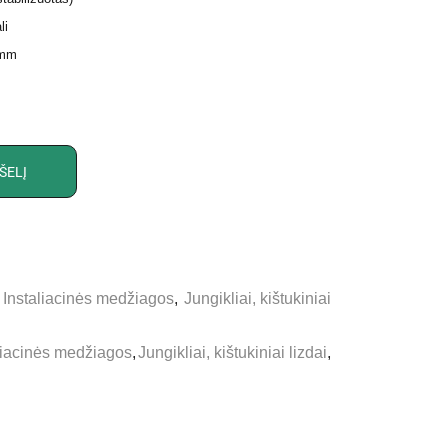
li
 mm
ŠELĮ
,
Instaliacinės medžiagos
,
Jungikliai, kištukiniai
liacinės medžiagos
,
Jungikliai, kištukiniai lizdai
,