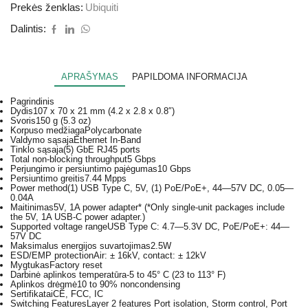
Prekės ženklas:
Ubiquiti
Dalintis:
APRAŠYMAS
PAPILDOMA INFORMACIJA
Pagrindinis
Dydis
107 x 70 x 21 mm (4.2 x 2.8 x 0.8″)
Svoris
150 g (5.3 oz)
Korpuso medžiaga
Polycarbonate
Valdymo sąsaja
Ethernet In-Band
Tinklo sąsaja
(5) GbE RJ45 ports
Total non-blocking throughput
5 Gbps
Perjungimo ir persiuntimo pajėgumas
10 Gbps
Persiuntimo greitis
7.44 Mpps
Power method
(1) USB Type C, 5V, (1) PoE/PoE+, 44—57V DC, 0.05—
0.04A
Maitinimas
5V, 1A power adapter* (*Only single-unit packages include
the 5V, 1A USB-C power adapter.)
Supported voltage range
USB Type C: 4.7—5.3V DC, PoE/PoE+: 44—
57V DC
Maksimalus energijos suvartojimas
2.5W
ESD/EMP protection
Air: ± 16kV, contact: ± 12kV
Mygtukas
Factory reset
Darbinė aplinkos temperatūra
-5 to 45° C (23 to 113° F)
Aplinkos drėgmė
10 to 90% noncondensing
Sertifikatai
CE, FCC, IC
Switching Features
Layer 2 features Port isolation, Storm control, Port