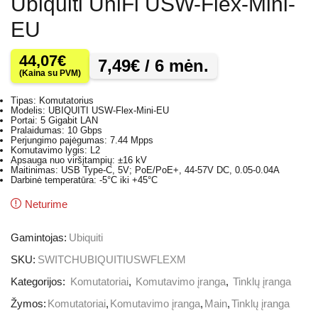
Ubiquiti UniFi USW-Flex-Mini-
EU
44,07
€
7,49
€
/ 6 mėn.
(Kaina su PVM)
Tipas: Komutatorius
Modelis: UBIQUITI USW-Flex-Mini-EU
Portai: 5 Gigabit LAN
Pralaidumas: 10 Gbps
Perjungimo pajėgumas: 7.44 Mpps
Komutavimo lygis: L2
Apsauga nuo viršįtampių: ±16 kV
Maitinimas: USB Type-C, 5V; PoE/PoE+, 44-57V DC, 0.05-0.04A
Darbinė temperatūra: -5°C iki +45°C
Neturime
Gamintojas:
Ubiquiti
SKU:
SWITCHUBIQUITIUSWFLEXM
Kategorijos:
Komutatoriai
,
Komutavimo įranga
,
Tinklų įranga
Žymos:
Komutatoriai
,
Komutavimo įranga
,
Main
,
Tinklų įranga