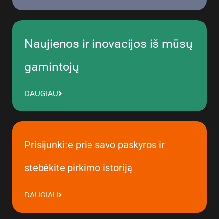
Naujienos ir inovacijos iš mūsų
gamintojų
DAUGIAU
Prisijunkite prie savo paskyros ir
stebėkite pirkimo istoriją
DAUGIAU