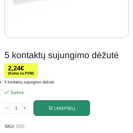
5 kontaktų sujungimo dėžutė
2,24
€
(Kaina su PVM)
5 kontaktų sujungimo dėžutė
Turime
Į KREPŠELĮ
SKU:
SD5