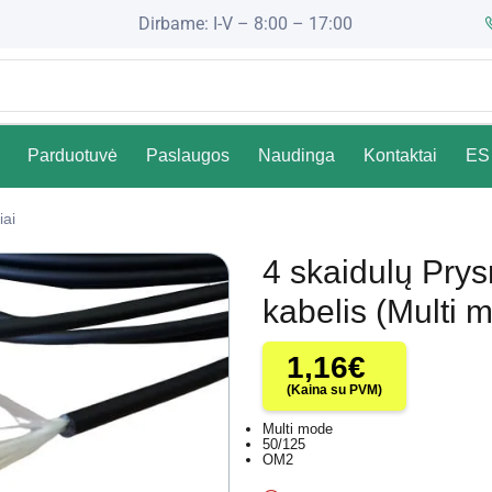
Dirbame: I-V – 8:00 – 17:00
Parduotuvė
Paslaugos
Naudinga
Kontaktai
ES 
iai
4 skaidulų Prys
kabelis (Multi
1,16
€
(Kaina su PVM)
Multi mode
50/125
OM2