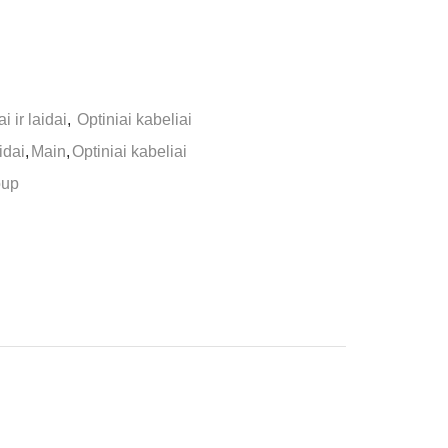
i ir laidai
,
Optiniai kabeliai
idai
,
Main
,
Optiniai kabeliai
oup