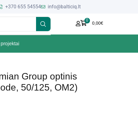
+370 655 54554
info@balticiq.lt
0
0,00
€
projektai
mian Group optinis
 mode, 50/125, OM2)