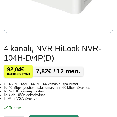
4 kanalų NVR HiLook NVR-
104H-D/4P(D)
92,04
€
7,82
€
/ 12 mėn.
(Kaina su PVM)
H.265+/H.265/H.264+/H.264 vaizdo suspaudimai
Iki 40 Mbps įvesties pralaidumas, and 60 Mbps išvesties
Iki 4-ch IP kamerų įvestys
Iki 4-ch 1080p dekodavinas
HDMI ir VGA išvestys
Turime