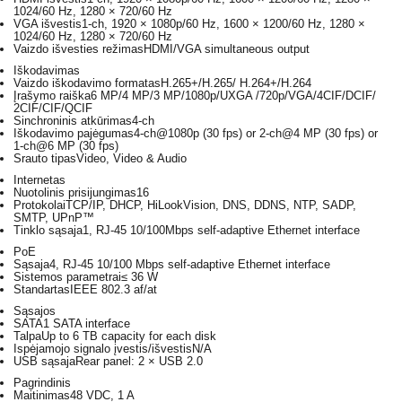
1024/60 Hz, 1280 × 720/60 Hz
VGA išvestis
1-ch, 1920 × 1080p/60 Hz, 1600 × 1200/60 Hz, 1280 ×
1024/60 Hz, 1280 × 720/60 Hz
Vaizdo išvesties režimas
HDMI/VGA simultaneous output
Iškodavimas
Vaizdo iškodavimo formatas
H.265+/H.265/ H.264+/H.264
Įrašymo raiška
6 MP/4 MP/3 MP/1080p/UXGA /720p/VGA/4CIF/DCIF/
2CIF/CIF/QCIF
Sinchroninis atkūrimas
4-ch
Iškodavimo pajėgumas
4-ch@1080p (30 fps) or 2-ch@4 MP (30 fps) or
1-ch@6 MP (30 fps)
Srauto tipas
Video, Video & Audio
Internetas
Nuotolinis prisijungimas
16
Protokolai
TCP/IP, DHCP, HiLookVision, DNS, DDNS, NTP, SADP,
SMTP, UPnP™
Tinklo sąsaja
1, RJ-45 10/100Mbps self-adaptive Ethernet interface
PoE
Sąsaja
4, RJ-45 10/100 Mbps self-adaptive Ethernet interface
Sistemos parametrai
≤ 36 W
Standartas
IEEE 802.3 af/at
Sąsajos
SATA
1 SATA interface
Talpa
Up to 6 TB capacity for each disk
Ispėjamojo signalo įvestis/išvestis
N/A
USB sąsaja
Rear panel: 2 × USB 2.0
Pagrindinis
Maitinimas
48 VDC, 1 A