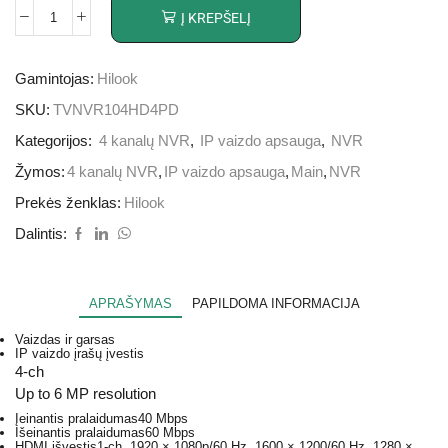
Į KREPŠELĮ
Gamintojas:
Hilook
SKU:
TVNVR104HD4PD
Kategorijos:
4 kanalų NVR
,
IP vaizdo apsauga
,
NVR
Žymos:
4 kanalų NVR
,
IP vaizdo apsauga
,
Main
,
NVR
Prekės ženklas:
Hilook
Dalintis:
APRAŠYMAS
PAPILDOMA INFORMACIJA
Vaizdas ir garsas
IP vaizdo įrašų įvestis
4-ch
Up to 6 MP resolution
Įeinantis pralaidumas
40 Mbps
Išeinantis pralaidumas
60 Mbps
HDMI išvestis
1-ch, 1920 × 1080p/60 Hz, 1600 × 1200/60 Hz, 1280 ×