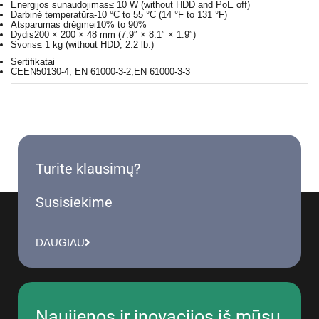
Energijos sunaudojimas
≤ 10 W (without HDD and PoE off)
Darbinė temperatūra
-10 °C to 55 °C (14 °F to 131 °F)
Atsparumas drėgmei
10% to 90%
Dydis
200 × 200 × 48 mm (7.9″ × 8.1″ × 1.9″)
Svoris
≤ 1 kg (without HDD, 2.2 lb.)
Sertifikatai
CE
EN50130-4, EN 61000-3-2,EN 61000-3-3
Turite klausimų?
Susisiekime
DAUGIAU
Naujienos ir inovacijos iš mūsų