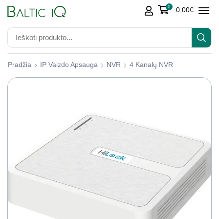
0
0,00
€
Pradžia
IP Vaizdo Apsauga
NVR
4 Kanalų NVR