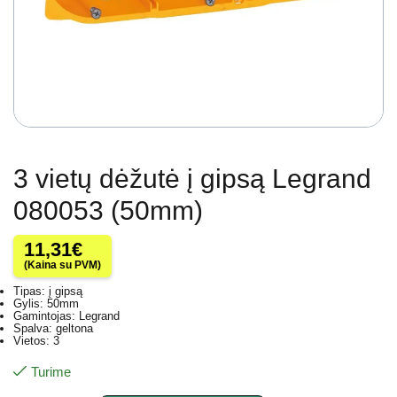
3 vietų dėžutė į gipsą Legrand
080053 (50mm)
11,31
€
(Kaina su PVM)
Tipas: į gipsą
Gylis: 50mm
Gamintojas: Legrand
Spalva: geltona
Vietos: 3
Turime