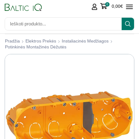
0
0,00
€
Pradžia
Elektros Prekės
Instaliacinės Medžiagos
Potinkinės Montažinės Dėžutės