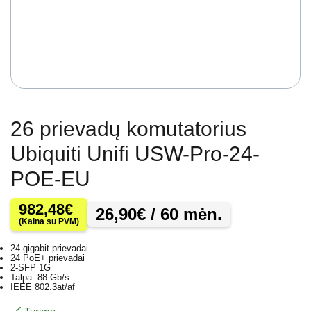
26 prievadų komutatorius
Ubiquiti Unifi USW-Pro-24-
POE-EU
982,48
€
26,90
€
/ 60 mėn.
(Kaina su PVM)
24 gigabit prievadai
24 PoE+ prievadai
2-SFP 1G
Talpa: 88 Gb/s
IEEE 802.3at/af