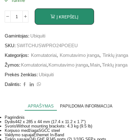
Turime
Į KREPŠELĮ
Gamintojas:
Ubiquiti
SKU:
SWITCHUSWPRO24POEEU
Kategorijos:
Komutatoriai
,
Komutavimo įranga
,
Tinklų įranga
Žymos:
Komutatoriai
,
Komutavimo įranga
,
Main
,
Tinklų įranga
Prekės ženklas:
Ubiquiti
Dalintis:
APRAŠYMAS
PAPILDOMA INFORMACIJA
Pagrindinis
Dydis
442 x 285 x 44 mm (17.4 x 11.2 x 1.7″)
Svoris
Without mounting brackets: 4.3 kg (9.5 lb)
Korpuso medžiaga
SGCC steel
Valdymo sąsaja
Ethernet In-Band
Tinklo sąsaja
(24) GbE RJ45 ports (2) 1/10G SFP+ ports