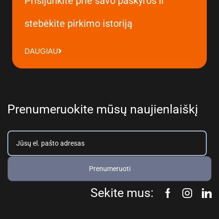
Prisijunkite prie savo paskyros ir
stebėkite pirkimo istoriją
DAUGIAU
Prenumeruokite mūsų naujienlaiškį
Prenumeruoti
Sekite mus: