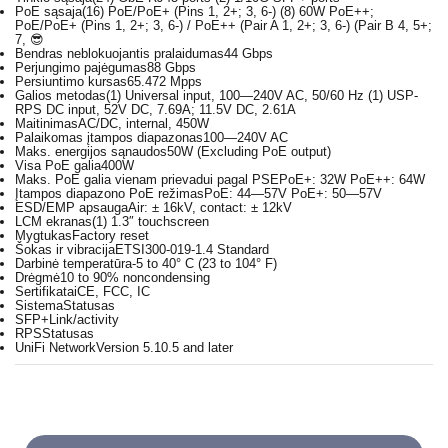
PoE sąsaja
(16) PoE/PoE+ (Pins 1, 2+; 3, 6-) (8) 60W PoE++;
PoE/PoE+ (Pins 1, 2+; 3, 6-) / PoE++ (Pair A 1, 2+; 3, 6-) (Pair B 4, 5+;
7, 😎
Bendras neblokuojantis pralaidumas
44 Gbps
Perjungimo pajėgumas
88 Gbps
Persiuntimo kursas
65.472 Mpps
Galios metodas
(1) Universal input, 100—240V AC, 50/60 Hz (1) USP-
RPS DC input, 52V DC, 7.69A; 11.5V DC, 2.61A
Maitinimas
AC/DC, internal, 450W
Palaikomas įtampos diapazonas
100—240V AC
Maks. energijos sąnaudos
50W (Excluding PoE output)
Visa PoE galia
400W
Maks. PoE galia vienam prievadui pagal PSE
PoE+: 32W PoE++: 64W
Įtampos diapazono PoE režimas
PoE: 44—57V PoE+: 50—57V
ESD/EMP apsauga
Air: ± 16kV, contact: ± 12kV
LCM ekranas
(1) 1.3″ touchscreen
Mygtukas
Factory reset
Šokas ir vibracija
ETSI300-019-1.4 Standard
Darbinė temperatūra
-5 to 40° C (23 to 104° F)
Drėgmė
10 to 90% noncondensing
Sertifikatai
CE, FCC, IC
Sistema
Statusas
SFP+
Link/activity
RPS
Statusas
UniFi Network
Version 5.10.5 and later