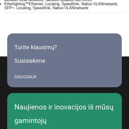
Etherlighting™
Ethernet: Locating, Speed/link, Native VLAN/network,
SFP+: Locating, Speed/link, Native VLAN/network
Turite klausimų?
Susisiekime
DAUGIAU
Naujienos ir inovacijos iš mūsų
gamintojų