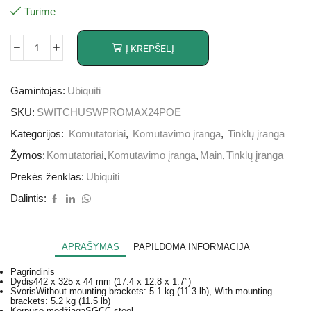
Turime
Į KREPŠELĮ
Gamintojas:
Ubiquiti
SKU:
SWITCHUSWPROMAX24POE
Kategorijos:
Komutatoriai
,
Komutavimo įranga
,
Tinklų įranga
Žymos:
Komutatoriai
,
Komutavimo įranga
,
Main
,
Tinklų įranga
Prekės ženklas:
Ubiquiti
Dalintis:
APRAŠYMAS
PAPILDOMA INFORMACIJA
Pagrindinis
Dydis
442 x 325 x 44 mm (17.4 x 12.8 x 1.7″)
Svoris
Without mounting brackets: 5.1 kg (11.3 lb), With mounting
brackets: 5.2 kg (11.5 lb)
Korpuso medžiaga
SGCC steel