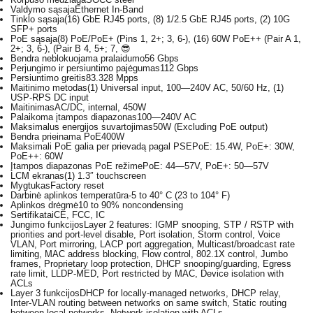
Valdymo sąsaja
Ethernet In-Band
Tinklo sąsaja
(16) GbE RJ45 ports, (8) 1/2.5 GbE RJ45 ports, (2) 10G
SFP+ ports
PoE sąsaja
(8) PoE/PoE+ (Pins 1, 2+; 3, 6-), (16) 60W PoE++ (Pair A 1,
2+; 3, 6-), (Pair B 4, 5+; 7, 😎
Bendra neblokuojama pralaidumo
56 Gbps
Perjungimo ir persiuntimo pajėgumas
112 Gbps
Persiuntimo greitis
83.328 Mpps
Maitinimo metodas
(1) Universal input, 100—240V AC, 50/60 Hz, (1)
USP-RPS DC input
Maitinimas
AC/DC, internal, 450W
Palaikoma įtampos diapazonas
100—240V AC
Maksimalus energijos suvartojimas
50W (Excluding PoE output)
Bendra prieinama PoE
400W
Maksimali PoE galia per prievadą pagal PSE
PoE: 15.4W, PoE+: 30W,
PoE++: 60W
Įtampos diapazonas PoE režime
PoE: 44—57V, PoE+: 50—57V
LCM ekranas
(1) 1.3″ touchscreen
Mygtukas
Factory reset
Darbinė aplinkos temperatūra
-5 to 40° C (23 to 104° F)
Aplinkos drėgmė
10 to 90% noncondensing
Sertifikatai
CE, FCC, IC
Jungimo funkcijos
Layer 2 features: IGMP snooping, STP / RSTP with
priorities and port-level disable, Port isolation, Storm control, Voice
VLAN, Port mirroring, LACP port aggregation, Multicast/broadcast rate
limiting, MAC address blocking, Flow control, 802.1X control, Jumbo
frames, Proprietary loop protection, DHCP snooping/guarding, Egress
rate limit, LLDP-MED, Port restricted by MAC, Device isolation with
ACLs
Layer 3 funkcijos
DHCP for locally-managed networks, DHCP relay,
Inter-VLAN routing between networks on same switch, Static routing
between local networks, Network isolation with ACLs