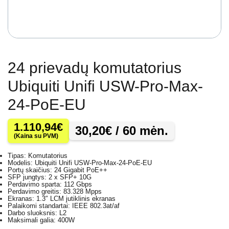
24 prievadų komutatorius
Ubiquiti Unifi USW-Pro-Max-
24-PoE-EU
1.110,94
€
30,20
€
/ 60 mėn.
(Kaina su PVM)
Tipas: Komutatorius
Modelis: Ubiquiti Unifi USW-Pro-Max-24-PoE-EU
Portų skaičius: 24 Gigabit PoE++
SFP jungtys: 2 x SFP+ 10G
Perdavimo sparta: 112 Gbps
Perdavimo greitis: 83.328 Mpps
Ekranas: 1.3″ LCM jutiklinis ekranas
Palaikomi standartai: IEEE 802.3at/af
Darbo sluoksnis: L2
Maksimali galia: 400W