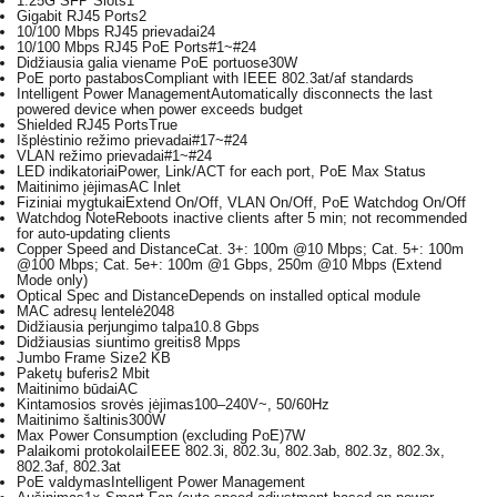
1.25G SFP Slots
1
Gigabit RJ45 Ports
2
10/100 Mbps RJ45 prievadai
24
10/100 Mbps RJ45 PoE Ports
#1~#24
Didžiausia galia viename PoE portuose
30W
PoE porto pastabos
Compliant with IEEE 802.3at/af standards
Intelligent Power Management
Automatically disconnects the last
powered device when power exceeds budget
Shielded RJ45 Ports
True
Išplėstinio režimo prievadai
#17~#24
VLAN režimo prievadai
#1~#24
LED indikatoriai
Power, Link/ACT for each port, PoE Max Status
Maitinimo įėjimas
AC Inlet
Fiziniai mygtukai
Extend On/Off, VLAN On/Off, PoE Watchdog On/Off
Watchdog Note
Reboots inactive clients after 5 min; not recommended
for auto-updating clients
Copper Speed and Distance
Cat. 3+: 100m @10 Mbps; Cat. 5+: 100m
@100 Mbps; Cat. 5e+: 100m @1 Gbps, 250m @10 Mbps (Extend
Mode only)
Optical Spec and Distance
Depends on installed optical module
MAC adresų lentelė
2048
Didžiausia perjungimo talpa
10.8 Gbps
Didžiausias siuntimo greitis
8 Mpps
Jumbo Frame Size
2 KB
Paketų buferis
2 Mbit
Maitinimo būdai
AC
Kintamosios srovės įėjimas
100–240V~, 50/60Hz
Maitinimo šaltinis
300W
Max Power Consumption (excluding PoE)
7W
Palaikomi protokolai
IEEE 802.3i, 802.3u, 802.3ab, 802.3z, 802.3x,
802.3af, 802.3at
PoE valdymas
Intelligent Power Management