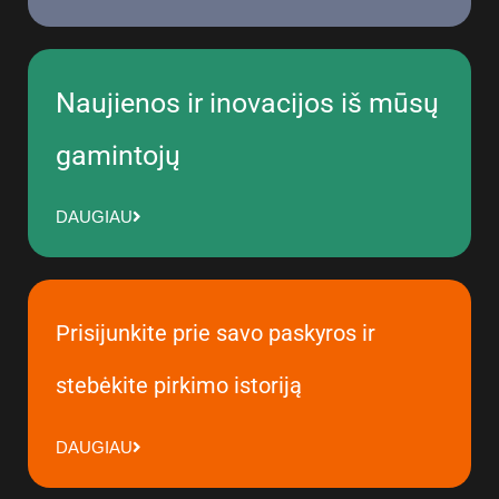
Naujienos ir inovacijos iš mūsų
gamintojų
DAUGIAU
Prisijunkite prie savo paskyros ir
stebėkite pirkimo istoriją
DAUGIAU