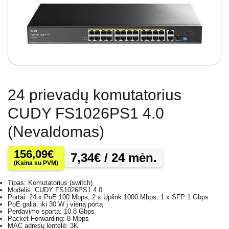
24 prievadų komutatorius
CUDY FS1026PS1 4.0
(Nevaldomas)
156,09
€
7,34
€
/ 24 mėn.
(Kaina su PVM)
Tipas: Komutatorius (switch)
Modelis: CUDY FS1026PS1 4.0
Portai: 24 x PoE 100 Mbps, 2 x Uplink 1000 Mbps, 1 x SFP 1 Gbps
PoE galia: iki 30 W į vieną portą
Perdavimo sparta: 10.8 Gbps
Packet Forwarding: 8 Mpps
MAC adresų lentelė: 3K