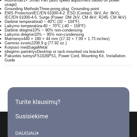
Aušinimas
1× Smart Fan (auto speed adjustment based on power
usage)
Grounding Methods
Three-prong plug, Grounding point
EMS Protection
IEC/EN 61000-4-2: ESD (Contact: 6kV, Air: 8kV);
IEC/EN 61000-4-5: Surge (Power: DM 2kV, CM 4kV; RJ45: CM 4kV)
Darbinė temperatūra
0 ~ 40°C (32 ~ 104°F)
Laikymo temperatūra
-40 ~ 70°C (-40 ~ 158°F)
Darbinė drėgmė
10% ~ 90% non-condensing
Laikymo drėgmė
10% ~ 95% non-condensing
Matmenys
440 × 180 × 44 mm (17.32 × 7.09 × 1.73 inches)
Gaminio svoris
2208.9 g (77.92 oz.)
Korpuso medžiaga
Metal
Įdiegimo parinktys
Desktop or rack-mounted via brackets
Pakuotės turinys
FS1026PS1, Power Cord, Mounting Kit, Installation
Guide
Turite klausimų?
Susisiekime
DAUGIAU