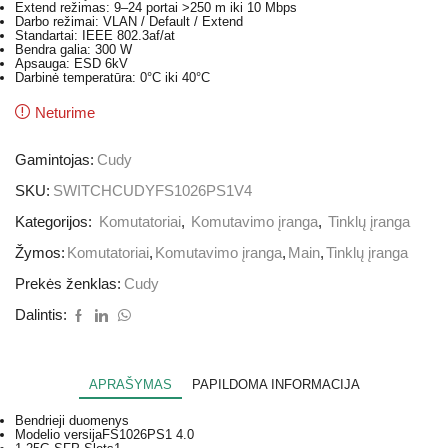
Extend režimas: 9–24 portai >250 m iki 10 Mbps
Darbo režimai: VLAN / Default / Extend
Standartai: IEEE 802.3af/at
Bendra galia: 300 W
Apsauga: ESD 6kV
Darbinė temperatūra: 0°C iki 40°C
Neturime
Gamintojas:
Cudy
SKU:
SWITCHCUDYFS1026PS1V4
Kategorijos:
Komutatoriai
,
Komutavimo įranga
,
Tinklų įranga
Žymos:
Komutatoriai
,
Komutavimo įranga
,
Main
,
Tinklų įranga
Prekės ženklas:
Cudy
Dalintis:
APRAŠYMAS
PAPILDOMA INFORMACIJA
Bendrieji duomenys
Modelio versija
FS1026PS1 4.0