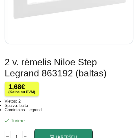
2 v. rėmelis Niloe Step
Legrand 863192 (baltas)
1,68
€
(Kaina su PVM)
Vietos: 2
Spalva: balta
Gamintojas: Legrand
Turime
Į KREPŠELĮ