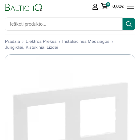
0
0,00
€
Pradžia
Elektros Prekės
Instaliacinės Medžiagos
Jungikliai, Kištukiniai Lizdai