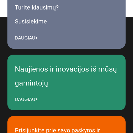
Turite klausimų?
Susisiekime
DAUGIAU
Naujienos ir inovacijos iš mūsų
gamintojų
DAUGIAU
Prisijunkite prie savo paskyros ir