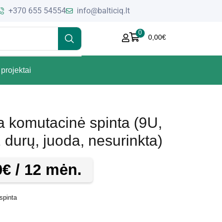
+370 655 54554
info@balticiq.lt
0
0,00
€
projektai
 komutacinė spinta (9U,
durų, juoda, nesurinkta)
0
€
/ 12 mėn.
spinta