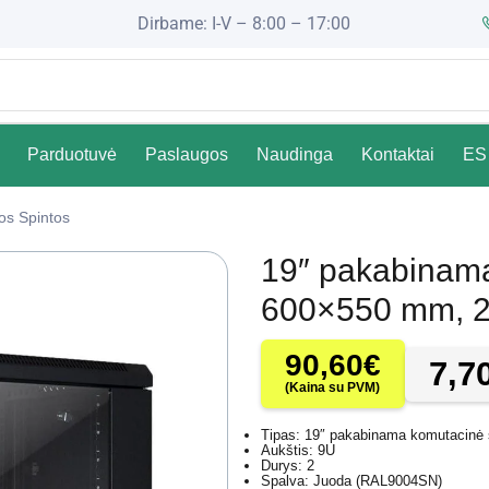
Dirbame: I-V – 8:00 – 17:00
Parduotuvė
Paslaugos
Naudinga
Kontaktai
ES 
s Spintos
19″ pakabinama
600×550 mm, 2 
90,60
€
7,7
(Kaina su PVM)
Tipas: 19″ pakabinama komutacinė 
Aukštis: 9U
Durys: 2
Spalva: Juoda (RAL9004SN)