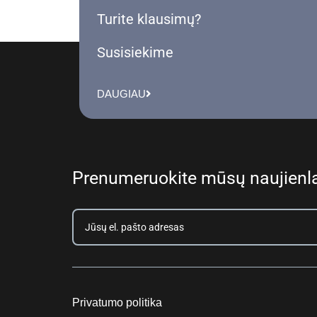
Turite klausimų?
Susisiekime
DAUGIAU
Prenumeruokite mūsų naujienla
Privatumo politika