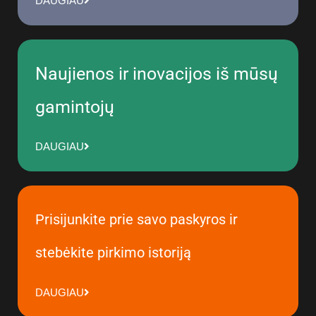
DAUGIAU
Naujienos ir inovacijos iš mūsų
gamintojų
DAUGIAU
Prisijunkite prie savo paskyros ir
stebėkite pirkimo istoriją
DAUGIAU