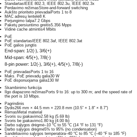
Standartas
IEEE 802.3, IEEE 802.3u, IEEE 802.3x
Perdavimo režimas
Store-and-forward switching
Aukšto prioriteto prievadai
Ports 1 to 8
MAC adresų lentelė
8 K
Perjungimo talpa
7.2 Gbps
Paketų persiuntimo greitis
5.356 Mpps
Vidinė cache atmintis
4 Mbits
PoE
PoE standartas
IEEE 802.3af, IEEE 802.3at
PoE galios jungtis
End-span: 1/2(-), 3/6(+)
Mid-span: 4/5(+), 7/8(-)
8-pin power: 1/2(-), 3/6(+), 4/5(+), 7/8(-)
PoE prievadas
Ports 1 to 16
Maks. PoE prievadų galia
30 W
PoE disponuojama galia
130 W
Skambinimo funkcija
Ilgo diapazono režimas
Ports 9 to 16: up to 300 m; and the speed rate of
the port is 10 Mbps.
Pagrindinis
Dydis
266 mm × 44.5 mm × 220.8 mm (10.5” × 1.8” × 8.7”)
Rėmas
Metal material
Svoris su įpakavimo
2.58 kg (5.69 lb)
Svoris be įpakavimo
1.80 kg (4.00 lb)
Darbo sąlygos drėgmė
–10 °C to 55 °C (14 °F to 131 °F)
Darbo sąlygos drėgmė
5% to 95% (no condensation)
Sandėliavimo sąlygos temperatūra
–40 °C to 85 °C (–40 °F to 185 °F)