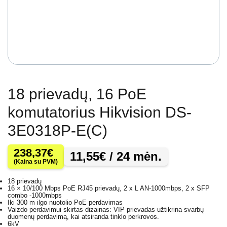
18 prievadų, 16 PoE
komutatorius Hikvision DS-
3E0318P-E(C)
238,37
€
11,55
€
/ 24 mėn.
(Kaina su PVM)
18 prievadų
16 × 10/100 Mbps PoE RJ45 prievadų, 2 x L AN-1000mbps, 2 x SFP
combo -1000mbps
Iki 300 m ilgo nuotolio PoE perdavimas
Vaizdo perdavimui skirtas dizainas: VIP prievadas užtikrina svarbų
duomenų perdavimą, kai atsiranda tinklo perkrovos.
6kV