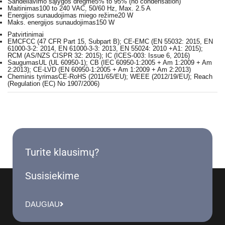
Sandėliavimo sąlygos drėgmė
5% to 95% (no condensation)
Maitinimas
100 to 240 VAC, 50/60 Hz, Max. 2.5 A
Energijos sunaudojimas miego režime
20 W
Maks. energijos sunaudojimas
150 W
Patvirtinimai
EMC
FCC (47 CFR Part 15, Subpart B); CE-EMC (EN 55032: 2015, EN
61000-3-2: 2014, EN 61000-3-3: 2013, EN 55024: 2010 +A1: 2015);
RCM (AS/NZS CISPR 32: 2015); IC (ICES-003: Issue 6, 2016)
Saugumas
UL (UL 60950-1); CB (IEC 60950-1:2005 + Am 1:2009 + Am
2:2013); CE-LVD (EN 60950-1:2005 + Am 1:2009 + Am 2:2013)
Cheminis tyrimas
CE-RoHS (2011/65/EU); WEEE (2012/19/EU); Reach
(Regulation (EC) No 1907/2006)
Turite klausimų?
Susisiekime
DAUGIAU