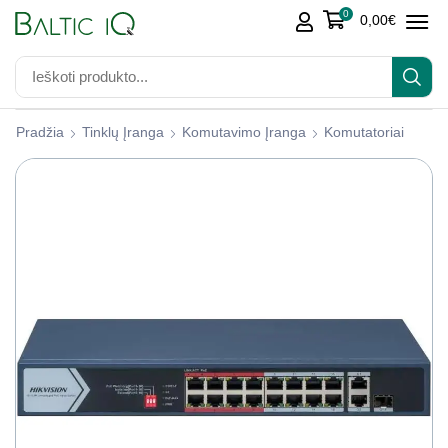
0
0,00
€
Pradžia
Tinklų Įranga
Komutavimo Įranga
Komutatoriai