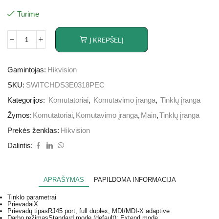
Turime
Į KREPŠELĮ
Gamintojas:
Hikvision
SKU:
SWITCHDS3E0318PEC
Kategorijos:
Komutatoriai
,
Komutavimo įranga
,
Tinklų įranga
Žymos:
Komutatoriai
,
Komutavimo įranga
,
Main
,
Tinklų įranga
Prekės ženklas:
Hikvision
Dalintis:
APRAŠYMAS
PAPILDOMA INFORMACIJA
Tinklo parametrai
Prievadai
X
Prievadų tipas
RJ45 port, full duplex, MDI/MDI-X adaptive
Darbo režimas
Standard mode (default); Extend mode