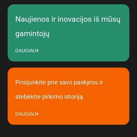
Naujienos ir inovacijos iš mūsų
gamintojų
DAUGIAU
Prisijunkite prie savo paskyros ir
stebėkite pirkimo istoriją
DAUGIAU