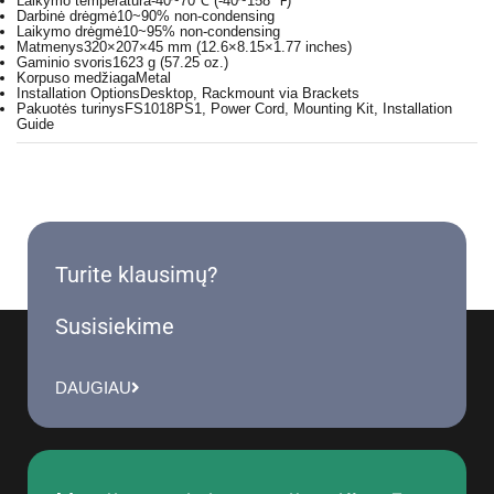
Laikymo temperatūra
-40~70℃ (-40~158 ℉)
Darbinė drėgmė
10~90% non-condensing
Laikymo drėgmė
10~95% non-condensing
Matmenys
320×207×45 mm (12.6×8.15×1.77 inches)
Gaminio svoris
1623 g (57.25 oz.)
Korpuso medžiaga
Metal
Installation Options
Desktop, Rackmount via Brackets
Pakuotės turinys
FS1018PS1, Power Cord, Mounting Kit, Installation
Guide
Turite klausimų?
Susisiekime
DAUGIAU