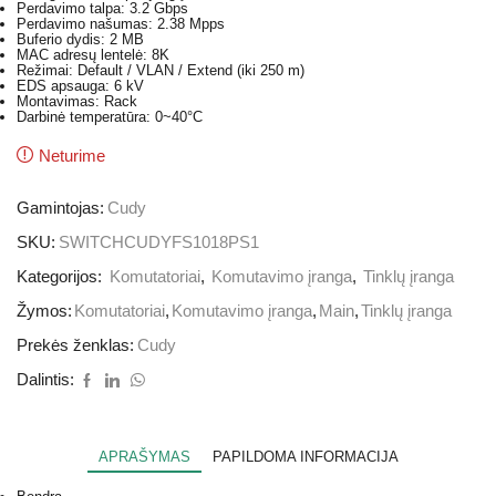
Perdavimo talpa: 3.2 Gbps
Perdavimo našumas: 2.38 Mpps
Buferio dydis: 2 MB
MAC adresų lentelė: 8K
Režimai: Default / VLAN / Extend (iki 250 m)
EDS apsauga: 6 kV
Montavimas: Rack
Darbinė temperatūra: 0~40°C
Neturime
Gamintojas:
Cudy
SKU:
SWITCHCUDYFS1018PS1
Kategorijos:
Komutatoriai
,
Komutavimo įranga
,
Tinklų įranga
Žymos:
Komutatoriai
,
Komutavimo įranga
,
Main
,
Tinklų įranga
Prekės ženklas:
Cudy
Dalintis:
APRAŠYMAS
PAPILDOMA INFORMACIJA