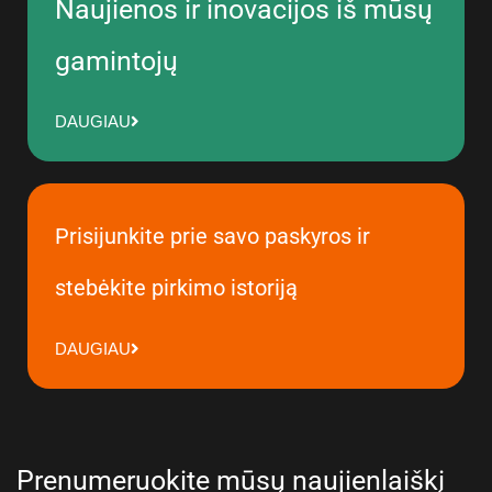
Naujienos ir inovacijos iš mūsų
gamintojų
DAUGIAU
Prisijunkite prie savo paskyros ir
stebėkite pirkimo istoriją
DAUGIAU
Prenumeruokite mūsų naujienlaiškį