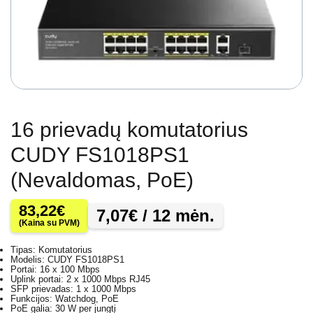
16 prievadų komutatorius
CUDY FS1018PS1
(Nevaldomas, PoE)
83,22
€
7,07
€
/ 12 mėn.
(Kaina su PVM)
Tipas: Komutatorius
Modelis: CUDY FS1018PS1
Portai: 16 x 100 Mbps
Uplink portai: 2 x 1000 Mbps RJ45
SFP prievadas: 1 x 1000 Mbps
Funkcijos: Watchdog, PoE
PoE galia: 30 W per jungtį