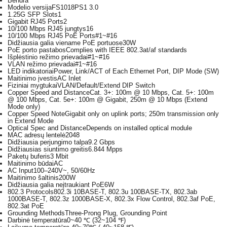
Bendra
Modelio versija
FS1018PS1 3.0
1.25G SFP Slots
1
Gigabit RJ45 Ports
2
10/100 Mbps RJ45 jungtys
16
10/100 Mbps RJ45 PoE Ports
#1~#16
Didžiausia galia viename PoE portuose
30W
PoE porto pastabos
Complies with IEEE 802.3at/af standards
Išplėstinio režimo prievadai
#1~#16
VLAN režimo prievadai
#1~#16
LED indikatoriai
Power, Link/ACT of Each Ethernet Port, DIP Mode (SW)
Maitinimo įvestis
AC Inlet
Fiziniai mygtukai
VLAN/Default/Extend DIP Switch
Copper Speed and Distance
Cat. 3+: 100m @ 10 Mbps, Cat. 5+: 100m
@ 100 Mbps, Cat. 5e+: 100m @ Gigabit, 250m @ 10 Mbps (Extend
Mode only)
Copper Speed Note
Gigabit only on uplink ports; 250m transmission only
in Extend Mode
Optical Spec and Distance
Depends on installed optical module
MAC adresų lentelė
2048
Didžiausia perjungimo talpa
9.2 Gbps
Didžiausias siuntimo greitis
6.844 Mpps
Paketų buferis
3 Mbit
Maitinimo būdai
AC
AC Input
100–240V~, 50/60Hz
Maitinimo šaltinis
200W
Didžiausia galia neįtraukiant PoE
6W
802.3 Protocols
802.3i 10BASE-T, 802.3u 100BASE-TX, 802.3ab
1000BASE-T, 802.3z 1000BASE-X, 802.3x Flow Control, 802.3af PoE,
802.3at PoE
Grounding Methods
Three-Prong Plug, Grounding Point
Darbinė temperatūra
0~40 ℃ (32~104 ℉)