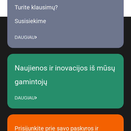
Turite klausimų?
Susisiekime
DAUGIAU
Naujienos ir inovacijos iš mūsų
gamintojų
DAUGIAU
Prisijunkite prie savo paskyros ir