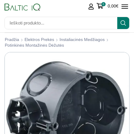
0
0,00
€
Pradžia
Elektros Prekės
Instaliacinės Medžiagos
Potinkinės Montažinės Dėžutės