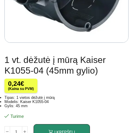
1 vt. dėžutė į mūrą Kaiser
K1055-04 (45mm gylio)
0,24
€
(Kaina su PVM)
Tipas: 1 vietos dėžutė į mūrą
Modelis: Kaiser K1055-04
Gylis: 45 mm
Turime
Į KREPŠELĮ