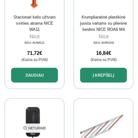
Stacionari kelio užtvaro
Krumpliaratinė plastikinė
svirties atrama NICE
juosta vartams su plienine
WA11
šerdimi NICE ROA6 M4
(1 m)
Nice
Nice
SKU:
AVWA11
SKU:
AVROA6
71,72
€
16,84
€
(Kaina su PVM)
(Kaina su PVM)
DAUGIAU
Į KREPŠELĮ
NETURIME