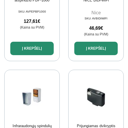
atspindžiu PBP-1000
NICE BiDi-WiFi
SKU:
AVFEPBP1000
Nice
SKU:
AVBIDIWIFI
127,61
€
(Kaina su PVM)
46,69
€
(Kaina su PVM)
Į KREPŠELĮ
Į KREPŠELĮ
Infraraudonųjų spindulių
Prijungiamas dvikryptis