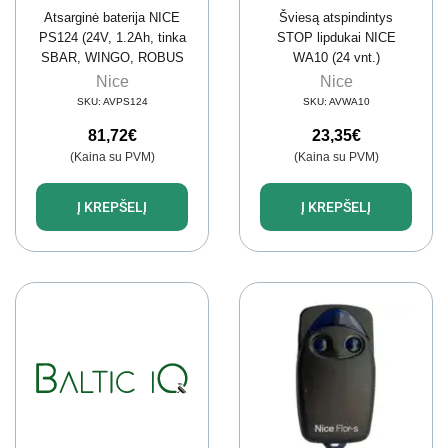
Atsarginė baterija NICE
Šviesą atspindintys
PS124 (24V, 1.2Ah, tinka
STOP lipdukai NICE
SBAR, WINGO, ROBUS
WA10 (24 vnt.)
pavaroms)
Nice
Nice
SKU:
AVPS124
SKU:
AVWA10
81,72
€
23,35
€
(Kaina su PVM)
(Kaina su PVM)
Į KREPŠELĮ
Į KREPŠELĮ