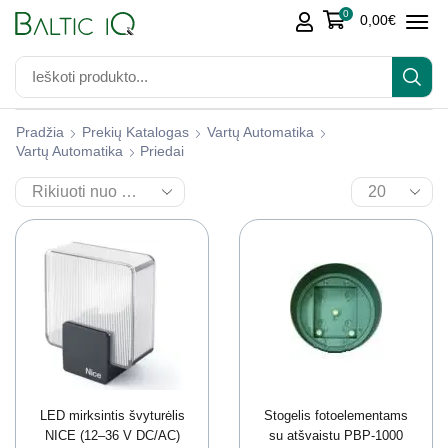
0
0,00
€
Pradžia
Prekių Katalogas
Vartų Automatika
Vartų Automatika
Priedai
LED mirksintis švyturėlis
Stogelis fotoelementams
NICE (12–36 V DC/AC)
su atšvaistu PBP-1000