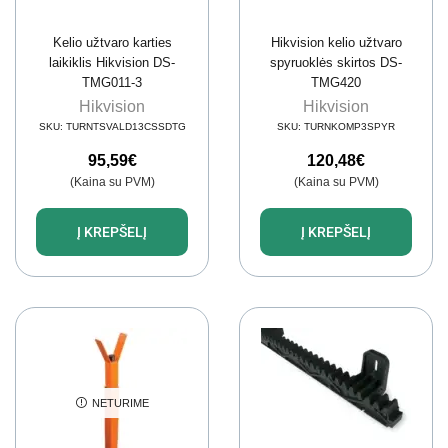
Kelio užtvaro karties
Hikvision kelio užtvaro
laikiklis Hikvision DS-
spyruoklės skirtos DS-
TMG011-3
TMG420
Hikvision
Hikvision
SKU:
TURNTSVALD13CSSDTG
SKU:
TURNKOMP3SPYR
95,59
€
120,48
€
(Kaina su PVM)
(Kaina su PVM)
Į KREPŠELĮ
Į KREPŠELĮ
NETURIME