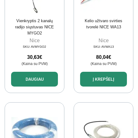
Vienkryptis 2 kanalų
Kelio užtvaro svirties
radijo siųstuvas NICE
tvorelė NICE WA13
MYGO2
Nice
Nice
SKU:
AVMYGO2
SKU:
AVWA13
30,63
€
80,04
€
(Kaina su PVM)
(Kaina su PVM)
DAUGIAU
Į KREPŠELĮ