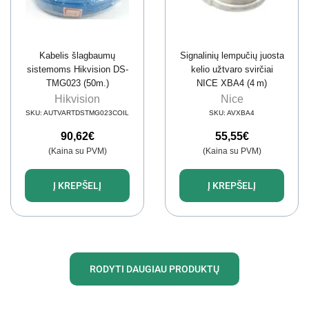
Kabelis šlagbaumų
Signalinių lempučių juosta
sistemoms Hikvision DS-
kelio užtvaro svirčiai
TMG023 (50m.)
NICE XBA4 (4 m)
Hikvision
Nice
SKU:
AUTVARTDSTMG023COIL
SKU:
AVXBA4
90,62
€
55,55
€
(Kaina su PVM)
(Kaina su PVM)
Į KREPŠELĮ
Į KREPŠELĮ
RODYTI DAUGIAU PRODUKTŲ