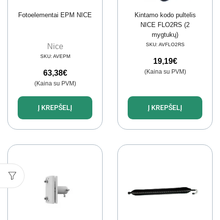
Fotoelementai EPM NICE
Kintamo kodo pultelis
NICE FLO2RS (2
mygtukų)
SKU:
AVFLO2RS
Nice
SKU:
AVEPM
19,19
€
(Kaina su PVM)
63,38
€
(Kaina su PVM)
Į KREPŠELĮ
Į KREPŠELĮ