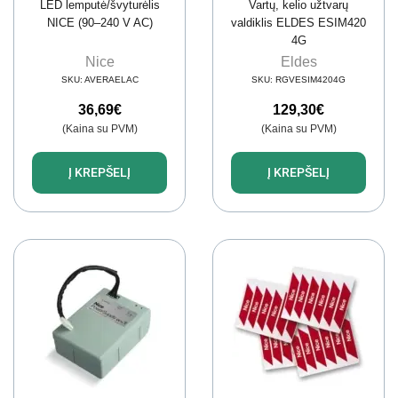
LED lemputė/švyturėlis
Vartų, kelio užtvarų
NICE (90–240 V AC)
valdiklis ELDES ESIM420
4G
Nice
Eldes
SKU:
AVERAELAC
SKU:
RGVESIM4204G
36,69
€
129,30
€
(Kaina su PVM)
(Kaina su PVM)
Į KREPŠELĮ
Į KREPŠELĮ